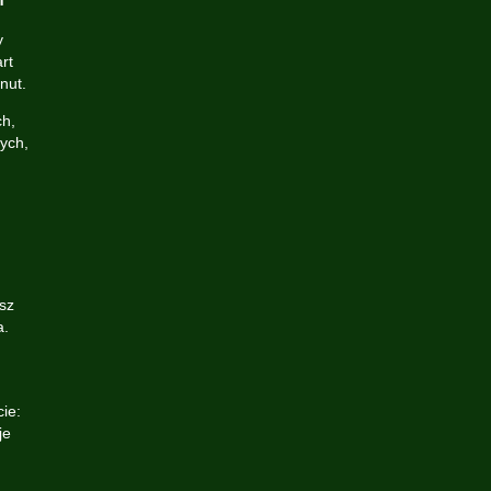
y
rt
nut.
ch,
ych,
sz
a.
ie:
je