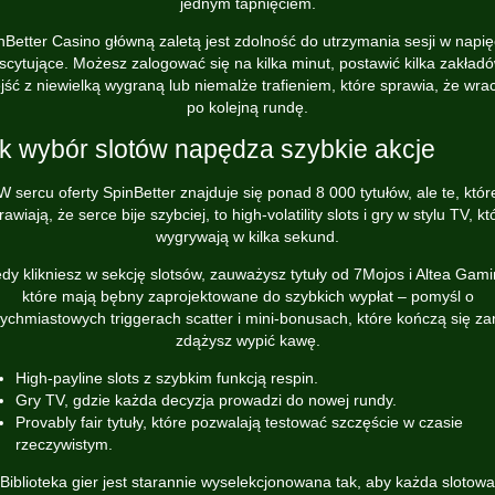
jednym tapnięciem.
nBetter Casino
główną zaletą jest zdolność do utrzymania sesji w napięc
scytujące. Możesz zalogować się na kilka minut, postawić kilka zakładó
jść z niewielką wygraną lub niemalże trafieniem, które sprawia, że wra
po kolejną rundę.
k wybór slotów napędza szybkie akcje
W sercu oferty SpinBetter znajduje się ponad 8 000 tytułów, ale te, któr
rawiają, że serce bije szybciej, to high-volatility slots i gry w stylu TV, kt
wygrywają w kilka sekund.
edy klikniesz w sekcję slotsów, zauważysz tytuły od 7Mojos i Altea Gami
które mają bębny zaprojektowane do szybkich wypłat – pomyśl o
ychmiastowych triggerach scatter i mini-bonusach, które kończą się z
zdążysz wypić kawę.
High-payline slots z szybkim funkcją respin.
Gry TV, gdzie każda decyzja prowadzi do nowej rundy.
Provably fair tytuły, które pozwalają testować szczęście w czasie
rzeczywistym.
Biblioteka gier jest starannie wyselekcjonowana tak, aby każda slotowa