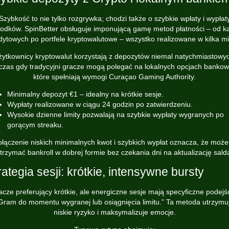
Szybkość to nie tylko rozgrywka; chodzi także o szybkie wpłaty i wypłat
rodków. SpinBetter obsługuje imponującą gamę metod płatności – od ka
dytowych po portfele kryptowalutowe – wszystko realizowane w kilka mi
ytkownicy kryptowalut korzystają z depozytów niemal natychmiastowy
czas gdy tradycyjni gracze mogą polegać na lokalnych opcjach bankow
które spełniają wymogi Curaçao Gaming Authority.
Minimalny depozyt €1 – idealny na krótkie sesje.
Wypłaty realizowane w ciągu 24 godzin po zatwierdzeniu.
Wysokie dzienne limity pozwalają na szybkie wypłaty wygranych po
gorącym streaku.
ołączenie niskich minimalnych kwot i szybkich wypłat oznacza, że może
trzymać bankroll w dobrej formie bez czekania dni na aktualizację sald
rategia sesji: krótkie, intensywne bursty
acze preferujący krótkie, ale energiczne sesje mają specyficzne podejśc
Gram do momentu wygranej lub osiągnięcia limitu.” Ta metoda utrzymu
niskie ryzyko i maksymalizuje emocje.