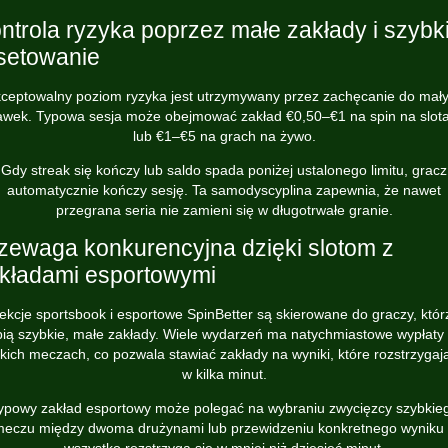
ntrola ryzyka poprzez małe zakłady i szybk
setowanie
ceptowalny poziom ryzyka jest utrzymywany przez zachęcanie do mał
awek. Typowa sesja może obejmować zakład €0,50–€1 na spin na slot
lub €1–€5 na grach na żywo.
Gdy streak się kończy lub saldo spada poniżej ustalonego limitu, gracz
automatycznie kończy sesję. Ta samodyscyplina zapewnia, że nawet
przegrana seria nie zamieni się w długotrwałe granie.
zewaga konkurencyjna dzięki slotom z
kładami esportowymi
ekcje sportsbook i esportowe SpinBetter są skierowane do graczy, któr
bią szybkie, małe zakłady. Wiele wydarzeń ma natychmiastowe wypłaty
tkich meczach, co pozwala stawiać zakłady na wyniki, które rozstrzygają
w kilka minut.
ypowy zakład esportowy może polegać na wybraniu zwycięzcy szybkie
eczu między dwoma drużynami lub przewidzeniu konkretnego wyniku