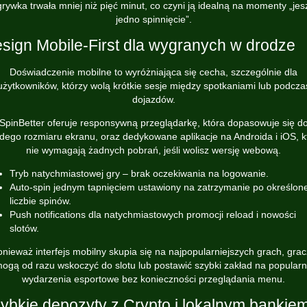
grywka trwała mniej niż pięć minut, co czyni ją idealną na momenty „jes
jedno spinnięcie”.
sign Mobile-First dla wygranych w drodze
Doświadczenie mobilne to wyróżniająca się cecha, szczególnie dla
użytkowników, którzy wolą krótkie sesje między spotkaniami lub podcza
dojazdów.
SpinBetter oferuje responsywną przeglądarkę, która dopasowuje się d
dego rozmiaru ekranu, oraz dedykowane aplikacje na Androida i iOS, k
nie wymagają żadnych pobrań, jeśli wolisz wersję webową.
Tryb natychmiastowej gry – brak oczekiwania na logowanie.
Auto‑spin jednym tapnięciem ustawiony na zatrzymanie po określone
liczbie spinów.
Push notifications dla natychmiastowych promocji reload i nowości
slotów.
nieważ interfejs mobilny skupia się na najpopularniejszych grach, gra
ogą od razu wskoczyć do slotu lub postawić szybki zakład na popular
wydarzenia esportowe bez konieczności przeglądania menu.
ybkie depozyty z Crypto i lokalnym bankie