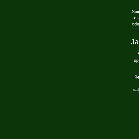
Spi
ek
ode
Ja
sp
Ki
nat