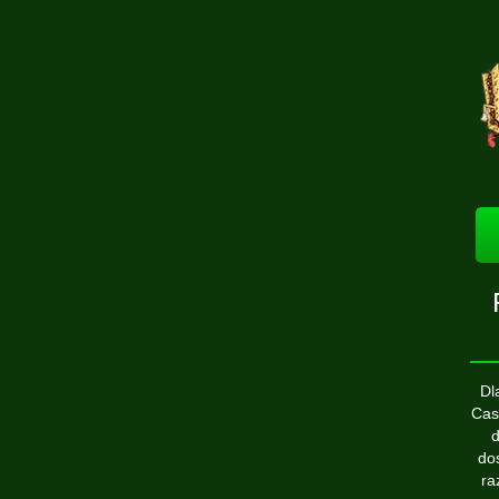
Dl
Cas
d
do
ra