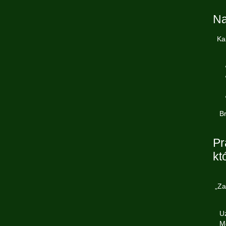
Na
Ka
B
Pr
kt
„Za
Uż
M