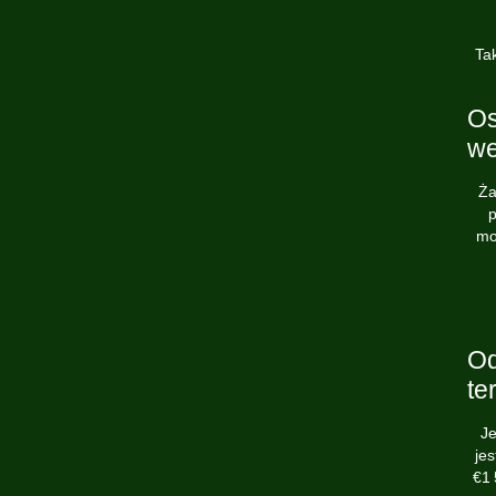
Ta
Os
we
Ża
p
mo
Od
te
Je
jes
€1 