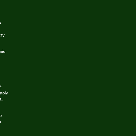
o
czy
mie;
ć
stoły
a,
o
n