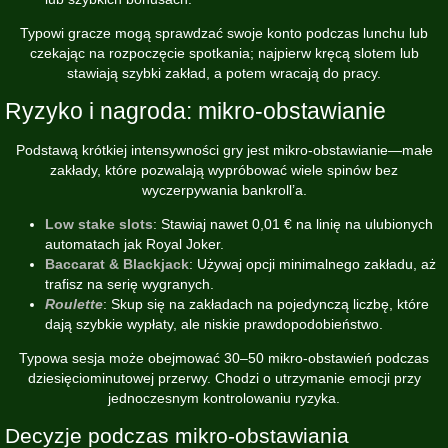
Typowi gracze mogą sprawdzać swoje konto podczas lunchu lub
czekając na rozpoczęcie spotkania; najpierw kręcą slotem lub
stawiają szybki zakład, a potem wracają do pracy.
Ryzyko i nagroda: mikro-obstawianie
Podstawą krótkiej intensywności gry jest mikro-obstawianie—małe
zakłady, które pozwalają wypróbować wiele spinów bez
wyczerpywania bankroll’a.
Low stake slots
: Stawiaj nawet 0,01 € na linię na ulubionych
automatach jak Royal Joker.
Baccarat & Blackjack
: Używaj opcji minimalnego zakładu, aż
trafisz na serię wygranych.
Roulette
: Skup się na zakładach na pojedynczą liczbę, które
dają szybkie wypłaty, ale niskie prawdopodobieństwo.
Typowa sesja może obejmować 30–50 mikro-obstawień podczas
dziesięciominutowej przerwy. Chodzi o utrzymanie emocji przy
jednoczesnym kontrolowaniu ryzyka.
Decyzje podczas mikro-obstawiania