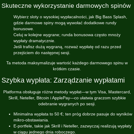
Skuteczne wykorzystanie darmowych spinów
Wybierz sloty o wysokiej wypłacalności, jak Big Bass Splash,
gdzie darmowe spiny mogą wywołać dodatkowe rundy
bonusowe.
Celuj w kolejne wygrane; runda bonusowa często mnoży
wypłaty dramatycznie.
Jeśli trafisz dużą wygraną, rozważ wypłatę od razu przed
przejściem do następnej sesji.
Ta metoda maksymalizuje wartość każdego darmowego spinu w
krótkim czasie.
Szybka wypłata: Zarządzanie wypłatami
Platforma obsługuje różne metody wypłat—w tym Visa, Mastercard,
Skrill, Neteller, Bitcoin i ApplePay—co ułatwia graczom szybkie
odebranie wygranych po sesji.
Minimalna wypłata to 50 €; ten próg dobrze pasuje do wyników
mikro-obstawiania.
E-portfele, takie jak Skrill i Neteller, zazwyczaj realizują wypłaty
w ciągu jednego dnia roboczego.