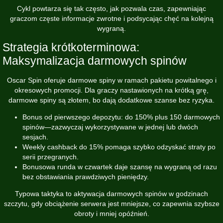
Cykl powtarza się tak często, jak pozwala czas, zapewniając
graczom częste informacje zwrotne i podsycając chęć na kolejną
wygraną.
Strategia krótkoterminowa:
Maksymalizacja darmowych spinów
Oscar Spin oferuje darmowe spiny w ramach pakietu powitalnego i
okresowych promocji. Dla graczy nastawionych na krótką grę,
darmowe spiny są złotem, bo dają dodatkowe szanse bez ryzyka.
Bonus od pierwszego depozytu: do 150% plus 150 darmowych
spinów—zazwyczaj wykorzystywane w jednej lub dwóch
sesjach.
Weekly cashback do 15% pomaga szybko odzyskać straty po
serii przegranych.
Bonusowa runda w czwartek daje szansę na wygraną od razu
bez obstawiania prawdziwych pieniędzy.
Typowa taktyka to aktywacja darmowych spinów w godzinach
szczytu, gdy obciążenie serwera jest mniejsze, co zapewnia szybsze
obroty i mniej opóźnień.