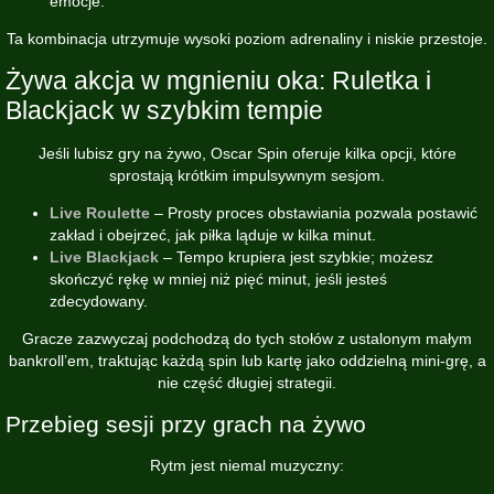
emocje.
Ta kombinacja utrzymuje wysoki poziom adrenaliny i niskie przestoje.
Żywa akcja w mgnieniu oka: Ruletka i
Blackjack w szybkim tempie
Jeśli lubisz gry na żywo, Oscar Spin oferuje kilka opcji, które
sprostają krótkim impulsywnym sesjom.
Live Roulette
– Prosty proces obstawiania pozwala postawić
zakład i obejrzeć, jak piłka ląduje w kilka minut.
Live Blackjack
– Tempo krupiera jest szybkie; możesz
skończyć rękę w mniej niż pięć minut, jeśli jesteś
zdecydowany.
Gracze zazwyczaj podchodzą do tych stołów z ustalonym małym
bankroll’em, traktując każdą spin lub kartę jako oddzielną mini-grę, a
nie część długiej strategii.
Przebieg sesji przy grach na żywo
Rytm jest niemal muzyczny: