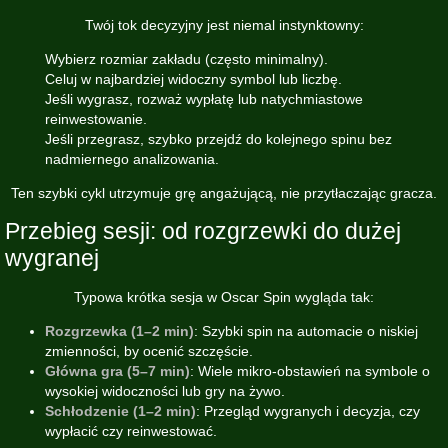
Twój tok decyzyjny jest niemal instynktowny:
Wybierz rozmiar zakładu (często minimalny).
Celuj w najbardziej widoczny symbol lub liczbę.
Jeśli wygrasz, rozważ wypłatę lub natychmiastowe
reinwestowanie.
Jeśli przegrasz, szybko przejdź do kolejnego spinu bez
nadmiernego analizowania.
Ten szybki cykl utrzymuje grę angażującą, nie przytłaczając gracza.
Przebieg sesji: od rozgrzewki do dużej
wygranej
Typowa krótka sesja w Oscar Spin wygląda tak:
Rozgrzewka (1–2 min)
: Szybki spin na automacie o niskiej
zmienności, by ocenić szczęście.
Główna gra (5–7 min)
: Wiele mikro-obstawień na symbole o
wysokiej widoczności lub gry na żywo.
Schłodzenie (1–2 min)
: Przegląd wygranych i decyzja, czy
wypłacić czy reinwestować.