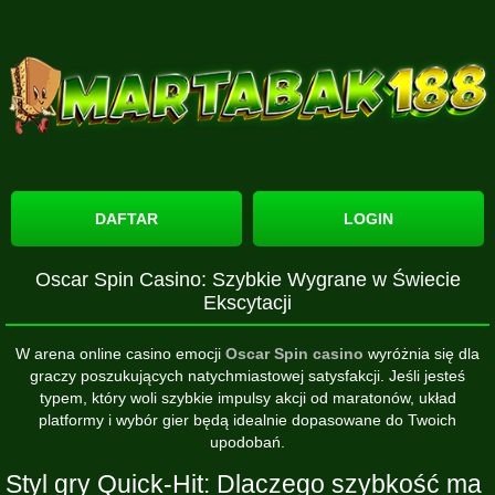
DAFTAR
LOGIN
Oscar Spin Casino: Szybkie Wygrane w Świecie
Ekscytacji
W arena online casino emocji
Oscar Spin casino
wyróżnia się dla
graczy poszukujących natychmiastowej satysfakcji. Jeśli jesteś
typem, który woli szybkie impulsy akcji od maratonów, układ
platformy i wybór gier będą idealnie dopasowane do Twoich
upodobań.
Styl gry Quick‑Hit: Dlaczego szybkość ma