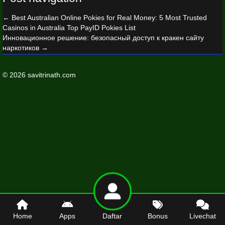
←
Best Australian Online Pokies for Real Money: 5 Most Trusted
Casinos in Australia Top PayID Pokies List
Инновационное решение: безопасный доступ к кракен сайту
наркотиков
→
© 2026 savitrinath.com
Home
Apps
Daftar
Bonus
Livechat