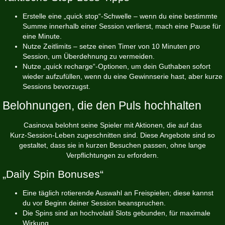
Erstelle eine „quick stop“-Schwelle – wenn du eine bestimmte
Summe innerhalb einer Session verlierst, mach eine Pause für
eine Minute.
Nutze Zeitlimits – setze einen Timer von 10 Minuten pro
Session, um Überdehnung zu vermeiden.
Nutze „quick recharge“-Optionen, um dein Guthaben sofort
wieder aufzufüllen, wenn du eine Gewinnserie hast, aber kurze
Sessions bevorzugst.
Belohnungen, die den Puls hochhalten
Casinova belohnt seine Spieler mit Aktionen, die auf das
Kurz‑Session‑Leben zugeschnitten sind. Diese Angebote sind so
gestaltet, dass sie in kurzen Besuchen passen, ohne lange
Verpflichtungen zu erfordern.
„Daily Spin Bonuses“
Eine täglich rotierende Auswahl an Freispielen; diese kannst
du vor Beginn deiner Session beanspruchen.
Die Spins sind an hochvolatil Slots gebunden, für maximale
Wirkung.