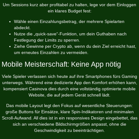
Um Sessions kurz aber profitabel zu halten, lege vor dem Einloggen
ein klares Budget fest:
Wähle einen Einzahlungsbetrag, der mehrere Spielarten
abdeckt.
Nutze die „quick‑save“-Funktion, um dein Guthaben nach
Festlegung der Limits zu sperren.
Ziehe Gewinne per Crypto ab, wenn du dein Ziel erreicht hast,
um erneutes Einzahlen zu vermeiden.
Mobile Meisterschaft: Keine App nötig
Viele Spieler verlassen sich heute auf ihre Smartphones fürs Gaming
unterwegs. Während eine dedizierte App den Komfort erhöhen kann,
kompensiert Casinova dies durch eine vollständig optimierte mobile
Website, die auf jedem Gerät schnell lädt.
Das mobile Layout legt den Fokus auf wesentliche Steuerungen:
große Buttons für Einsätze, klare Spin‑Indikatoren und minimalen
Scroll‑Aufwand. All dies ist in ein responsives Design eingebettet, das
sich an verschiedene Bildschirmgrößen anpasst, ohne die
Geschwindigkeit zu beeinträchtigen.