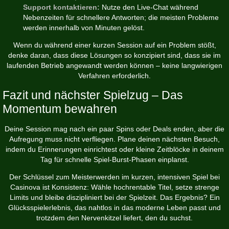
Support kontaktieren:
Nutze den Live‑Chat während
Nebenzeiten für schnellere Antworten; die meisten Probleme
werden innerhalb von Minuten gelöst.
Wenn du während einer kurzen Session auf ein Problem stößt,
denke daran, dass diese Lösungen so konzipiert sind, dass sie im
laufenden Betrieb angewandt werden können – keine langwierigen
Verfahren erforderlich.
Fazit und nächster Spielzug – Das
Momentum bewahren
Deine Session mag nach ein paar Spins oder Deals enden, aber die
Aufregung muss nicht verfliegen. Plane deinen nächsten Besuch,
indem du Erinnerungen einrichtest oder kleine Zeitblöcke in deinem
Tag für schnelle Spiel‑Burst‑Phasen einplanst.
Der Schlüssel zum Meisterwerden im kurzen, intensiven Spiel bei
Casinova ist Konsistenz: Wähle hochrentable Titel, setze strenge
Limits und bleibe diszipliniert bei der Spielzeit. Das Ergebnis? Ein
Glücksspielerlebnis, das nahtlos in das moderne Leben passt und
trotzdem den Nervenkitzel liefert, den du suchst.