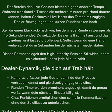
Der Bereich des Live‑Casinos bietet ein ganz anderes Tempo.
Während traditionelle Tischspiele mehrere Minuten pro Hand dauern
können, halten Casinova’s Live‑Hosts das Tempo mit zügigen
Dealer‑Bewegungen und kurzen Rundenzeiten hoch.
Stell dir einen Blackjack‑Tisch vor, bei dem jede Runde in weniger als
45 Sekunden endet. Du setzt, der Dealer teilt schnell aus, und das
Ergebnis wird fast sofort offenbart. Selbst wenn du eine Hand
verlierst, bist du in Sekunden bei der nächsten wieder dabei.
Dieses Format spiegelt den High‑Intensity‑Session‑Stil wider, indem
es sicherstellt, dass jede Minute zählt.
Dealer‑Dynamik, die dich auf Trab hält
Kameras erfassen jede Geste, damit du den Prozess
vertrauen kannst und gleichzeitig engagiert bleibst.
Runden‑Timer werden prominent angezeigt, damit du genau
weißt, wann dein nächster Einsatz fällig ist.
Chat‑Funktionen ermöglichen eine schnelle Kommunikation,
ohne den Spielfluss zu unterbrechen.
Zahlungsoptionen für blitzschnelles