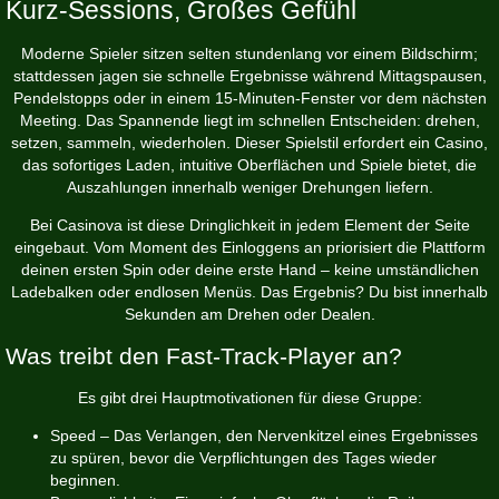
Kurz‑Sessions, Großes Gefühl
Moderne Spieler sitzen selten stundenlang vor einem Bildschirm;
stattdessen jagen sie schnelle Ergebnisse während Mittagspausen,
Pendelstopps oder in einem 15‑Minuten‑Fenster vor dem nächsten
Meeting. Das Spannende liegt im schnellen Entscheiden: drehen,
setzen, sammeln, wiederholen. Dieser Spielstil erfordert ein Casino,
das sofortiges Laden, intuitive Oberflächen und Spiele bietet, die
Auszahlungen innerhalb weniger Drehungen liefern.
Bei
Casinova
ist diese Dringlichkeit in jedem Element der Seite
eingebaut. Vom Moment des Einloggens an priorisiert die Plattform
deinen ersten Spin oder deine erste Hand – keine umständlichen
Ladebalken oder endlosen Menüs. Das Ergebnis? Du bist innerhalb
Sekunden am Drehen oder Dealen.
Was treibt den Fast‑Track‑Player an?
Es gibt drei Hauptmotivationen für diese Gruppe:
Speed – Das Verlangen, den Nervenkitzel eines Ergebnisses
zu spüren, bevor die Verpflichtungen des Tages wieder
beginnen.