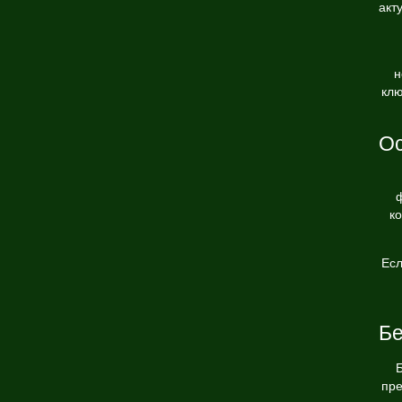
акт
н
клю
Ос
к
Есл
Бе
Б
пре