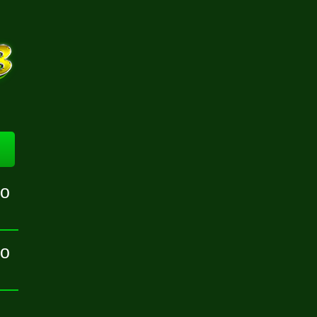
но
но