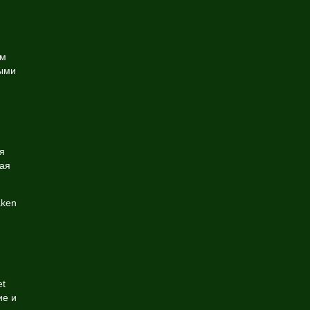
им
ными
я
ая
aken
et
ие и