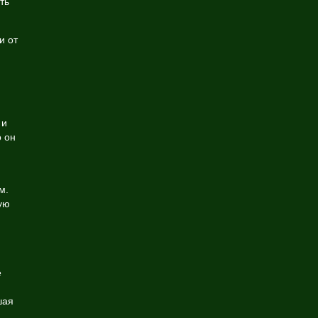
ть
и от
 и
 он
м.
ую
е
шая