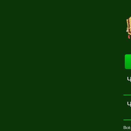
Ч
Ч
Всё