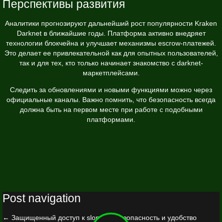
Перспективы развития
Аналитики прогнозируют дальнейший рост популярности Kraken
Darknet в ближайшие годы. Платформа активно внедряет
технологии блокчейна и улучшает механизмы escrow-платежей.
Это делает ее привлекательной как для опытных пользователей,
так и для тех, кто только начинает знакомство с darknet-
маркетплейсами.
Следить за обновлениями и новыми функциями можно через
официальные каналы. Важно помнить, что безопасность всегда
должна быть на первом месте при работе с подобными
платформами.
Post navigation
←
Защищенный доступ к slon4.at: безопасность и удобство